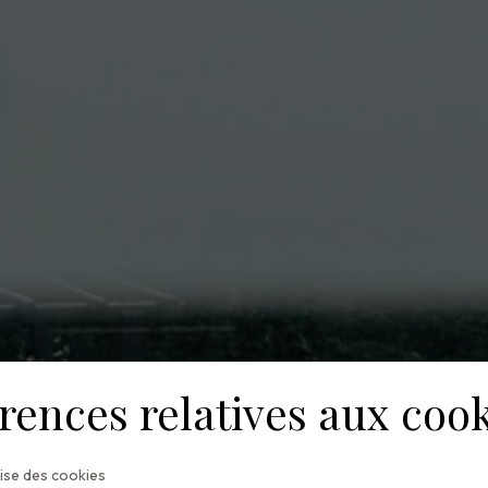
rences relatives aux coo
Home
Révéler
lise des cookies