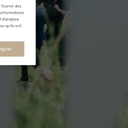
, fournir des
 informations
t d'analyse
u qu'ils ont
igurer