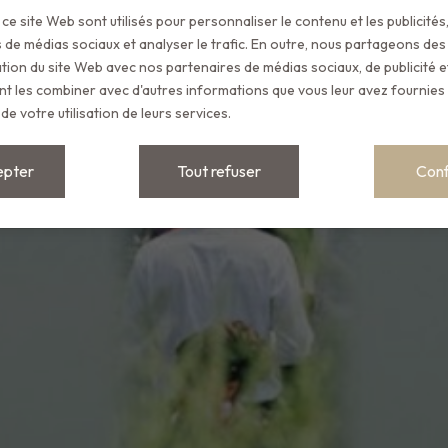
Révéler
ce site Web sont utilisés pour personnaliser le contenu et les publicités
 de médias sociaux et analyser le trafic.
En outre, nous partageons des
sation du site Web avec nos partenaires de médias sociaux, de publicité e
t les combiner avec d'autres informations que vous leur avez fournies o
de votre utilisation de leurs services.
epter
Tout refuser
Conf