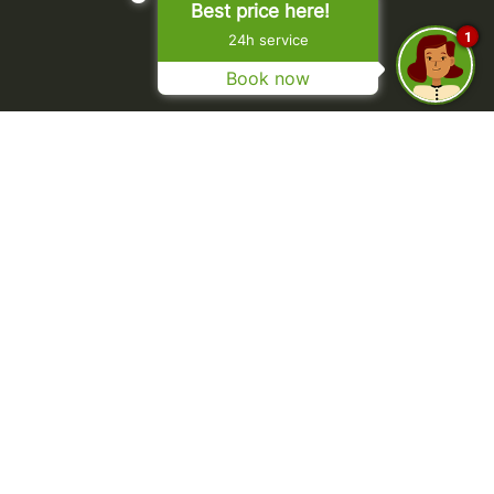
Best price here!
1
24h service
Book now