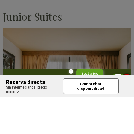
Junior Suites
×
Best price
Encuentra tu
1
here!
Reserva directa
Comprobar
escapada
Sin intermediarios, precio
Book now
disponibilidad
mínimo